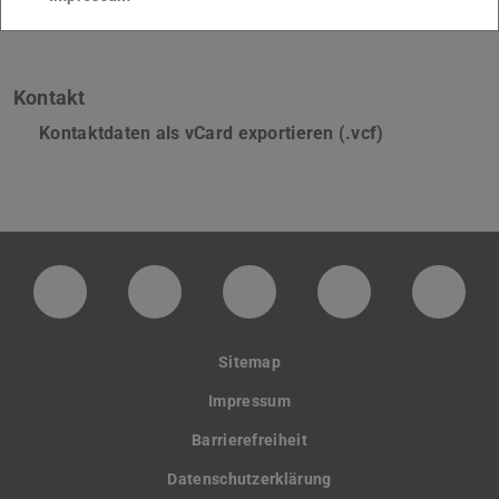
Kontakt
Kontaktdaten als vCard exportieren (.vcf)
LinkedIn-Seite der TU Darmstadt
Instagram-Kanal der TU Darmstad
Bluesky-Kanal der TU D
Facebook-Seite
YouTu
Sitemap
Impressum
Barrierefreiheit
Datenschutzerklärung