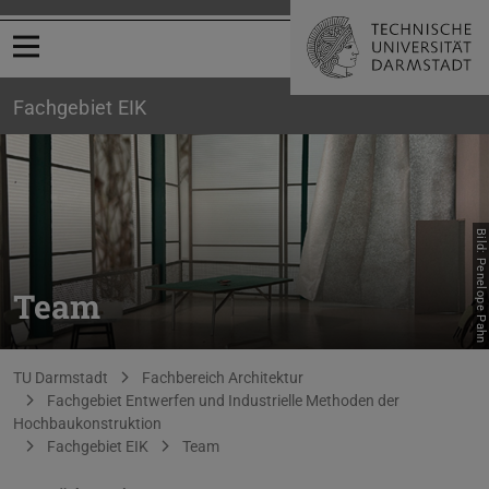
Menü öffnen
Fachgebiet EIK
Bild: Penelope Pahn
Team
Sie befinden sich hier:
TU Darmstadt
Fachbereich Architektur
Fachgebiet Entwerfen und Industrielle Methoden der
Hochbaukonstruktion
Fachgebiet EIK
Team