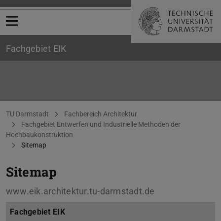
Menü öffnen
Fachgebiet EIK
Sitemap
Sie befinden sich hier:
TU Darmstadt
Fachbereich Architektur
Fachgebiet Entwerfen und Industrielle Methoden der
Hochbaukonstruktion
Sitemap
Sitemap
www.eik.architektur.tu-darmstadt.de
Fachgebiet EIK