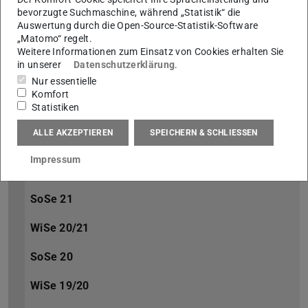
bevorzugte Suchmaschine, während „Statistik“ die
SoSe 24
Auswertung durch die Open-Source-Statistik-Software
„Matomo“ regelt.
Weitere Informationen zum Einsatz von Cookies erhalten Sie
WiSe 23/24
in unserer
Datenschutzerklärung
.
Nur essentielle
SoSe 23
Komfort
Statistiken
WiSe 22/23
ALLE AKZEPTIEREN
SPEICHERN & SCHLIESSEN
SoSe 22
Impressum
WiSe 21/22
SoSe 21
WiSe 20/21
SoSe 20
WiSe 19/20