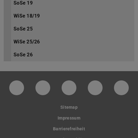
SoSe 19
WiSe 18/19
SoSe 25
WiSe 25/26
SoSe 26
LinkedIn-Seite der TU Darmstadt
Instagram-Kanal der TU Darmstad
Bluesky-Kanal der TU D
Facebook-Seite
YouTu
Sitemap
Impressum
Barrierefreiheit